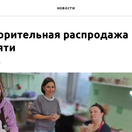
новости
орительная распродажа 
яти
3