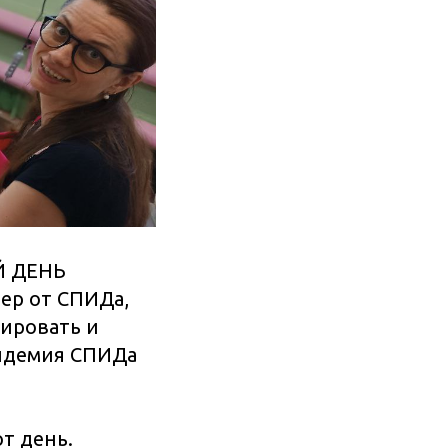
Й ДЕНЬ
ер от СПИДа,
ировать и
пидемия СПИДа
т день.