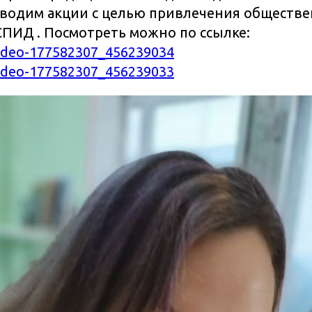
водим акции с целью привлечения обществе
ПИД . Посмотреть можно по ссылке:
video-177582307_456239034
video-177582307_456239033